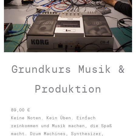
k
e
r
e
t
t
e
n
Grundkurs Musik &
s
t
Produktion
a
t
t
w
89,00
€
e
Keine Noten. Kein Üben. Einfach
g
reinkommen und Musik machen, die Spaß
w
macht. Drum Machines, Synthesizer,