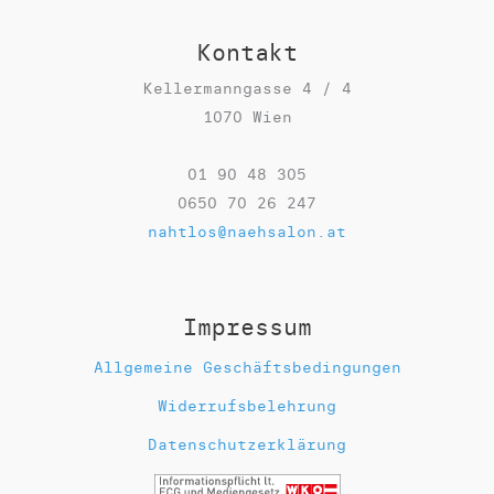
n
Kontakt
M
e
Kellermanngasse 4 / 4
n
1070 Wien
g
e
01 90 48 305
0650 70 26 247
nahtlos@naehsalon.at
Impressum
Allgemeine Geschäftsbedingungen
Widerrufsbelehrung
Datenschutzerklärung