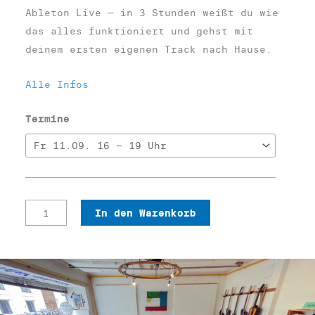
e
Ableton Live — in 3 Stunden weißt du wie
r
das alles funktioniert und gehst mit
f
deinem ersten eigenen Track nach Hause.
e
Alle Infos
n
!
Termine
M
e
n
g
e
G
In den Warenkorb
r
u
n
d
k