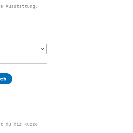
ge Ausstattung.
orb
st du dir kurze
.