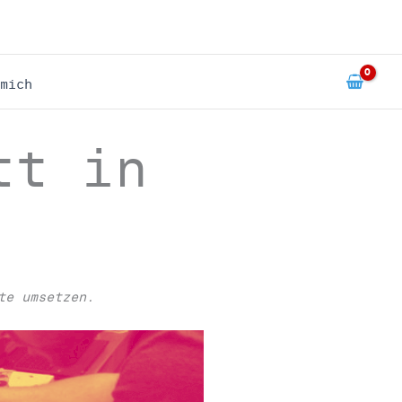
mich
tt in
te umsetzen.