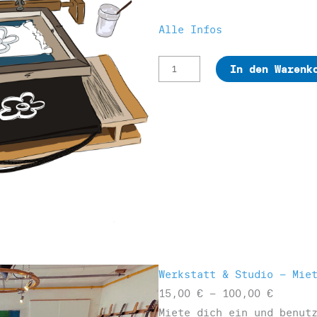
Alle Infos
W
In den Warenk
e
r
k
s
t
a
t
t
E
i
Werkstatt & Studio – Mie
n
P
15,00
€
–
100,00
€
f
r
Miete dich ein und benut
ü