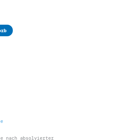
orb
te
ze nach absolvierter