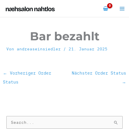
Zum
Inhalt
springen
Bar bezahlt
Von
andreaseinsiedler
/
21. Januar 2025
←
Vorheriger Order
Nächster Order Status
Status
→
S
u