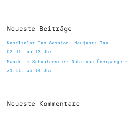
c
h
e
Neueste Beiträge
n
n
Kabelsalat Jam Session: Neujahrs-Jam –
a
02.01. ab 13 Uhr
c
Musik im Schaufenster: Nahtlose Übergänge –
h
21.11. ab 14 Uhr
:
Neueste Kommentare